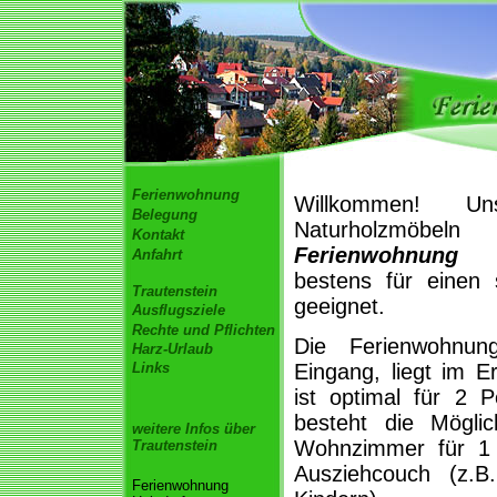
Ferienwohnung
Willkommen! Un
Belegung
Naturholzmöb
Kontakt
Ferienwohnung 
Anfahrt
bestens für einen
Trautenstein
geeignet.
Ausflugsziele
Rechte und Pflichten
Die Ferienwohnun
Harz-Urlaub
Links
Eingang, liegt im 
ist optimal für 2 
besteht die Möglic
weitere Infos über
Wohnzimmer für 1 
Trautenstein
Ausziehcouch (z.B
Ferienwohnung