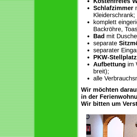
Kostenfreies 
Schlafzimmer
m
Kleiderschrank;
komplett einger
Backröhre, Toas
Bad
mit Dusche
separate
Sitzm
separater Einga
PKW-Stellplatz
Aufbettung
im 
breit);
alle Verbrauchsm
Wir möchten darau
in der Ferienwohn
Wir bitten um Vers